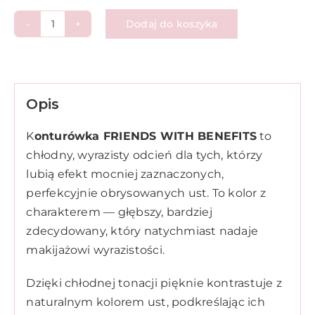
Dodaj do koszyka
ilość
Konturówka
FRIENDS
WITH
Opis
BENEFITS
K
onturówka FRIENDS WITH BENEFITS
to
chłodny, wyrazisty odcień dla tych, którzy
lubią efekt mocniej zaznaczonych,
perfekcyjnie obrysowanych ust. To kolor z
charakterem — głębszy, bardziej
zdecydowany, który natychmiast nadaje
makijażowi wyrazistości.
Dzięki chłodnej tonacji pięknie kontrastuje z
naturalnym kolorem ust, podkreślając ich